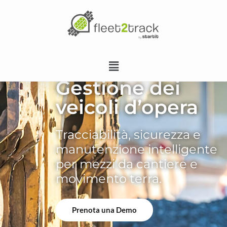
Gestione dei
veicoli d’opera
Tracciabilità, sicurezza e
manutenzione intelligente
per mezzi da cantiere e
movimento terra.
Prenota una Demo