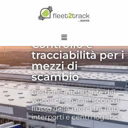
Controllo e
tracciabilità per i
mezzi di
scambio
Gestione intelligente dei
veicoli che garantiscono il
flusso delle merci tra hub,
interporti e centri logistici.